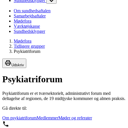
Sundhedsklynger
Om sundhedsaftalen
Samarbejdsaftaler
Mødefora
Værktøjskasse
Sundhedsklynger
Mødefora
Tidligere grupper
Psykiatriforum
Udskriv
Psykiatriforum
Psykiatriforum er et tværsektorielt, administrativt forum med
deltagelse af regionen, de 19 midtjyske kommuner og almen praksis.
Gå direkte til:
Om psykiatriforum
Medlemmer
Møder og referater