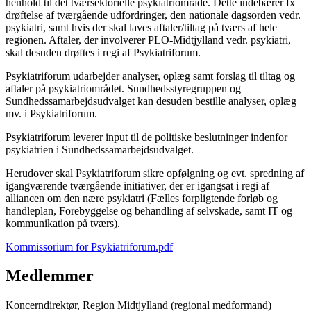
henhold til det tværsektorielle psykiatriområde. Dette indebærer fx
drøftelse af tværgående udfordringer, den nationale dagsorden vedr.
psykiatri, samt hvis der skal laves aftaler/tiltag på tværs af hele
regionen. Aftaler, der involverer PLO-Midtjylland vedr. psykiatri,
skal desuden drøftes i regi af Psykiatriforum.
Psykiatriforum udarbejder analyser, oplæg samt forslag til tiltag og
aftaler på psykiatriområdet. Sundhedsstyregruppen og
Sundhedssamarbejdsudvalget kan desuden bestille analyser, oplæg
mv. i Psykiatriforum.
Psykiatriforum leverer input til de politiske beslutninger indenfor
psykiatrien i Sundhedssamarbejdsudvalget.
Herudover skal Psykiatriforum sikre opfølgning og evt. spredning af
igangværende tværgående initiativer, der er igangsat i regi af
alliancen om den nære psykiatri (Fælles forpligtende forløb og
handleplan, Forebyggelse og behandling af selvskade, samt IT og
kommunikation på tværs).
Kommissorium for Psykiatriforum.pdf
Medlemmer
Koncerndirektør, Region Midtjylland (regional medformand)